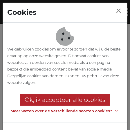
Skip to main content
Cookies
To
We gebruiken cookies om ervoor te zorgen dat wij u de beste
ervaring op onze website geven. Dit omvat cookies van
websites van derden van sociale media als u een pagina
bezoekt die embedded content bevat van sociale media.
Stabilité
Dergelijke cookies van derden kunnen uw gebruik van deze
website volgen.
Nous menons des études de
stabilité pour vos constructions
Ok, ik accepteer alle cookies
en béton, acier, bois, maçonnerie
Meer weten over de verschillende soorten cookies?
et/ou aluminium, même dans les
zones sismiques.