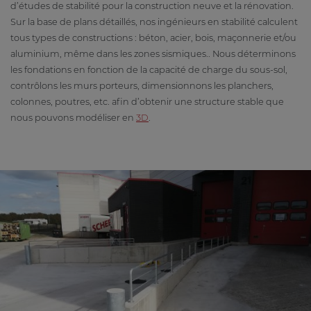
d’études de stabilité pour la construction neuve et la rénovation.
Sur la base de plans détaillés, nos ingénieurs en stabilité calculent
tous types de constructions : béton, acier, bois, maçonnerie et/ou
aluminium, même dans les zones sismiques.. Nous déterminons
les fondations en fonction de la capacité de charge du sous-sol,
contrôlons les murs porteurs, dimensionnons les planchers,
colonnes, poutres, etc. afin d’obtenir une structure stable que
nous pouvons modéliser en
3D
.