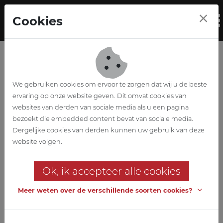
Skip to main content
Cookies
To
We gebruiken cookies om ervoor te zorgen dat wij u de beste
ervaring op onze website geven. Dit omvat cookies van
websites van derden van sociale media als u een pagina
bezoekt die embedded content bevat van sociale media.
A-Pack
Dergelijke cookies van derden kunnen uw gebruik van deze
website volgen.
installation solaire
Ok, ik accepteer alle cookies
Chez A-Pack à Lokeren, ils vont de l'avant !
Meer weten over de verschillende soorten cookies?
Client
A-Pack