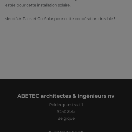
lestée pour cette installation solaire.
Merci à A-Pack et Go-Solar pour cette coopération durable !
ABETEC architectes & ingénieurs nv
Poldergotestraat 1
9240
Zele
Belgique