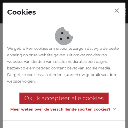
Skip to main content
Cookies
To
We gebruiken cookies om ervoor te zorgen dat wij u de beste
ervaring op onze website geven. Dit omvat cookies van
websites van derden van sociale media als u een pagina
bezoekt die embedded content bevat van sociale media.
KAPCA
Dergelijke cookies van derden kunnen uw gebruik van deze
website volgen.
L'extension du bâtiment
industriel existant
Ok, ik accepteer alle cookies
Familiebedrijf werkt samen met familiebedrijf en dit reeds voor
Meer weten over de verschillende soorten cookies?
de 4de keer op rij!