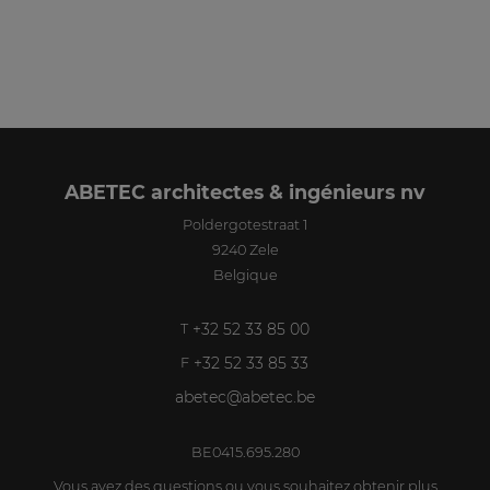
ABETEC architectes & ingénieurs nv
Poldergotestraat 1
9240
Zele
Belgique
+32 52 33 85 00
T
+32 52 33 85 33
F
abetec@abetec.be
BE0415.695.280
Vous avez des questions ou vous souhaitez obtenir plus