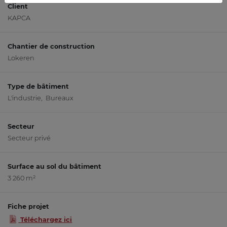
Client
KAPCA
Chantier de construction
Lokeren
Type de bâtiment
L'industrie, Bureaux
Secteur
Secteur privé
Surface au sol du bâtiment
3 260 m²
Fiche projet
Téléchargez ici