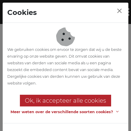
Skip to main content
Cookies
To
We gebruiken cookies om ervoor te zorgen dat wij u de beste
ervaring op onze website geven. Dit omvat cookies van
websites van derden van sociale media als u een pagina
bezoekt die embedded content bevat van sociale media.
KTA Mobi
Dergelijke cookies van derden kunnen uw gebruik van deze
website volgen.
Oostakker
Ok, ik accepteer alle cookies
Nouveau hangar de travail avec
aménagement paysager
Meer weten over de verschillende soorten cookies?
Pour l'Enseignement de la Communauté Flamande GO ! nous
avons conçu un nouveau hangar de travail, actuellement en