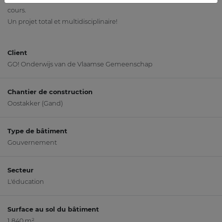
cours.
Un projet total et multidisciplinaire!
Client
GO! Onderwijs van de Vlaamse Gemeenschap
Chantier de construction
Oostakker (Gand)
Type de bâtiment
Gouvernement
Secteur
L'éducation
Surface au sol du bâtiment
1 840 m²