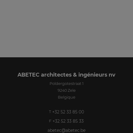
ABETEC architectes & ingénieurs nv
Poldergotestraat 1
9240
Zele
Belgique
+32 52 33 85 00
T
+32 52 33 85 33
F
abetec@abetec.be