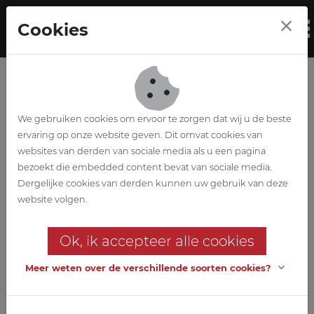
Skip to main content
Cookies
To
We gebruiken cookies om ervoor te zorgen dat wij u de beste
ervaring op onze website geven. Dit omvat cookies van
websites van derden van sociale media als u een pagina
bezoekt die embedded content bevat van sociale media.
Technieken
Dergelijke cookies van derden kunnen uw gebruik van deze
website volgen.
Integratie van de modernste
technieken, volgens je wensen
Ok, ik accepteer alle cookies
en budget
Meer weten over de verschillende soorten cookies?