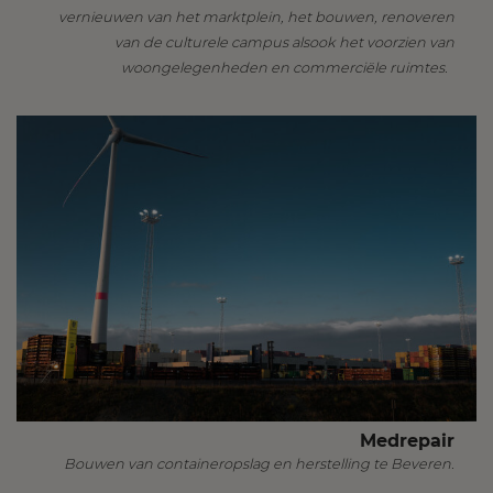
vernieuwen van het marktplein, het bouwen, renoveren
van de culturele campus alsook het voorzien van
woongelegenheden en commerciële ruimtes.
Medrepair
Bouwen van containeropslag en herstelling te Beveren.