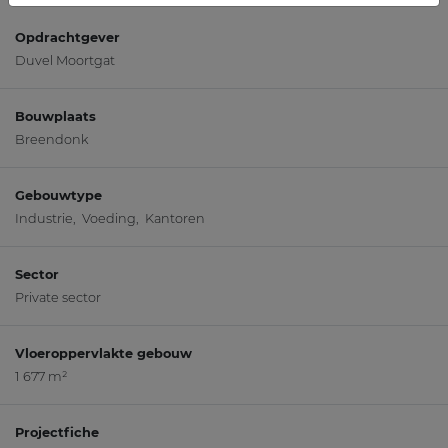
Opdrachtgever
Duvel Moortgat
Bouwplaats
Breendonk
Gebouwtype
Industrie, Voeding, Kantoren
Sector
Private sector
Vloeroppervlakte gebouw
1 677 m²
Projectfiche