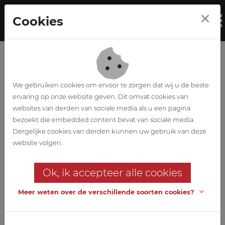
Skip to main content
Cookies
To
We gebruiken cookies om ervoor te zorgen dat wij u de beste
ervaring op onze website geven. Dit omvat cookies van
websites van derden van sociale media als u een pagina
bezoekt die embedded content bevat van sociale media.
Duvel Moortgat
Dergelijke cookies van derden kunnen uw gebruik van deze
website volgen.
Micro Brouwerij
Ok, ik accepteer alle cookies
Bouwen van labo's en
microbrouwerij
Meer weten over de verschillende soorten cookies?
Bouwen van labo's en microbrouwerij.