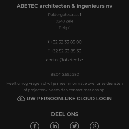
ABETEC architecten & ingenieurs nv
Poldergotestraat 1
9240
Zele
België
+32 52 33 85 00
T
+32 52 33 85 33
F
abetec@abetec.be
BE0415.695.280
Heeft u nog vragen of wil je meer informatie over onze diensten
of projecten? Neem dan contact met ons op!
UW PERSOONLIJKE CLOUD LOGIN
DEEL ONS