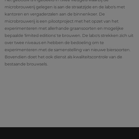
microbrouwerij gelegen is aan de straatzijde en de labo's met
kantoren en vergaderzalen aan de binnenkoer. De
microbrouwerij is een pilootproject met het opzet van het
experimenteren met allerhande graansoorten en mogelijke
bepaalde 'limited editions' te brouwen. De labo's strekken zich uit
over twee niveaus en hebben de bedoeling om te
experimenteren met de samenstelling van nieuwe biersoorten.
Bovendien doet het ook dienst als kwaliteitscontrole van de
bestaande brouwsels.