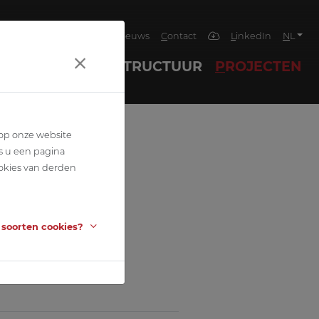
5
BETEC
Team
Jobs
Nieuws
Contact
LinkedIn
NL
HNIEKEN
INFRASTRUCTUUR
PROJECTEN
 op onze website
s u een pagina
okies van derden
 soorten cookies?