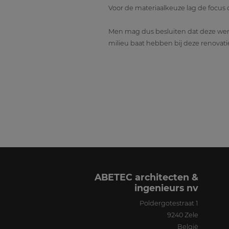
Voor de materiaalkeuze lag de focus
Men mag dus besluiten dat deze wer
milieu baat hebben bij deze renovati
ABETEC architecten &
ingenieurs nv
Poldergotestraat 1
9240
Zele
België