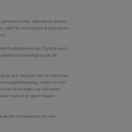
e gemeente Zele. Wat startte als een
ur. ABETEC architecten & ingenieurs
uur.
n het hoofdkantoor van Drylock werd
plaatst ter bevestiging van de
g die zich aanpast naar de stand van
ke energiebesparing. Indien er toch
 van 16 boringen op 140 meter
nier hoeven er geen fossiele
atie alsook temperatuur om een