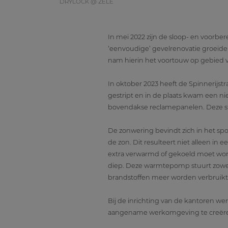
DRYLOCK @ ZELE
In mei 2022 zijn de sloop- en voorbe
‘eenvoudige’ gevelrenovatie groeide
nam hierin het voortouw op gebied van 
In oktober 2023 heeft de Spinnerijst
gestript en in de plaats kwam een ni
bovendakse reclamepanelen. Deze sta
De zonwering bevindt zich in het spo
de zon. Dit resulteert niet alleen i
extra verwarmd of gekoeld moet wo
diep. Deze warmtepomp stuurt zowel
brandstoffen meer worden verbruikt
Bij de inrichting van de kantoren we
aangename werkomgeving te creër