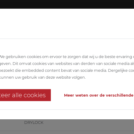
Over A
LINAIR
ARCHITECTUUR
STABILITEIT
TEC
We gebruiken cookies om ervoor te zorgen dat wij u de beste ervaring
geven. Dit omvat cookies van websites van derden van sociale media al
bezoekt die embedded content bevat van sociale media. Dergelijke co
le
kunnen uw gebruik van deze website volgen.
eer alle cookies
Meer weten over de verschillende
elrenovatie.
DRYLOCK