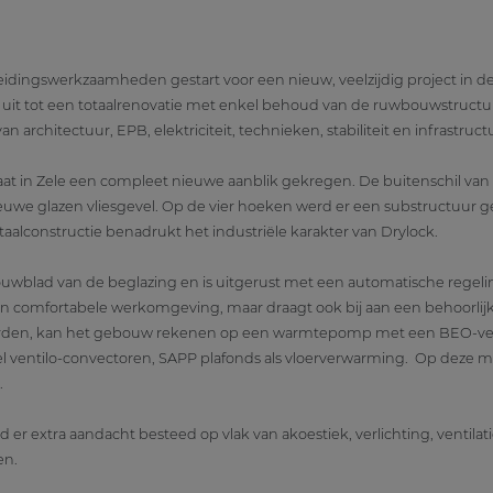
reidingswerkzaamheden gestart voor een nieuw, veelzijdig project in d
 uit tot een totaalrenovatie met enkel behoud van de ruwbouwstructu
architectuur, EPB, elektriciteit, technieken, stabiliteit en infrastruct
raat in Zele een compleet nieuwe aanblik gekregen. De buitenschil va
euwe glazen vliesgevel. Op de vier hoeken werd er een substructuur ge
alconstructie benadrukt het industriële karakter van Drylock.
uwblad van de beglazing en is uitgerust met een automatische regelin
n een comfortabele werkomgeving, maar draagt ook bij aan een behoorlij
rden, kan het gebouw rekenen op een warmtepomp met een BEO-veld
 ventilo-convectoren, SAPP plafonds als vloerverwarming. Op deze ma
.
rd er extra aandacht besteed op vlak van akoestiek, verlichting, ventil
en.