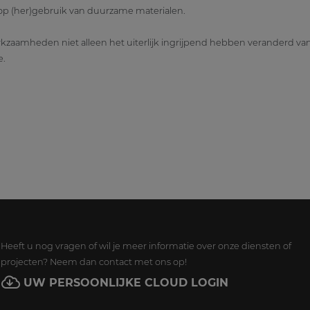
 op (her)gebruik van duurzame materialen.
kzaamheden niet alleen het uiterlijk ingrijpend hebben veranderd v
e.
Heeft u nog vragen of wil je meer informatie over onze diensten of
projecten? Neem dan contact met ons op!
UW PERSOONLIJKE CLOUD LOGIN