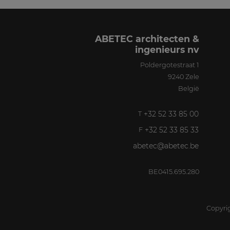
ABETEC architecten &
ingenieurs nv
Poldergotestraat 1
9240
Zele
België
+32 52 33 85 00
T
+32 52 33 85 33
F
abetec@abetec.be
BE0415.695.280
Copyri