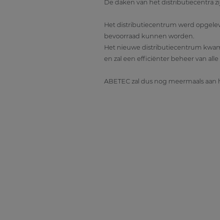
De daken van het distributiecentra 
Het distributiecentrum werd opgelever
bevoorraad kunnen worden.
Het nieuwe distributiecentrum kwam v
en zal een efficiënter beheer van alle
ABETEC zal dus nog meermaals aan he