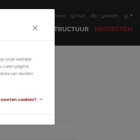
4
BETEC
Team
Jobs
Nieuws
Contact
LinkedIn
NL
HNIEKEN
INFRASTRUCTUUR
PROJECTEN
 op onze website
s u een pagina
okies van derden
 soorten cookies?