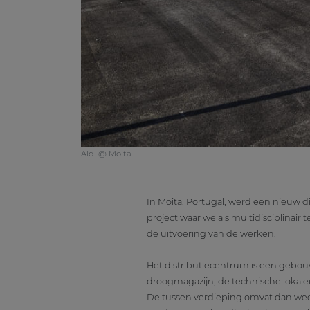
Aldi @ Moita
In Moita, Portugal, werd een nieuw d
project waar we als multidisciplinai
de uitvoering van de werken.
Het distributiecentrum is een gebouw
droogmagazijn, de technische lokalen e
De tussen verdieping omvat dan weer