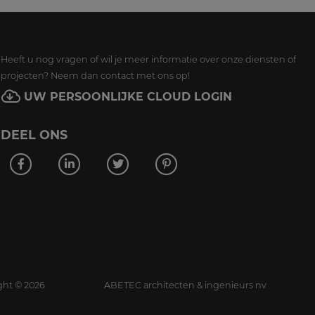
Heeft u nog vragen of wil je meer informatie over onze diensten of
projecten? Neem dan contact met ons op!
UW PERSOONLIJKE CLOUD LOGIN
DEEL ONS
ght
©
2026
ABETEC architecten & ingenieurs nv