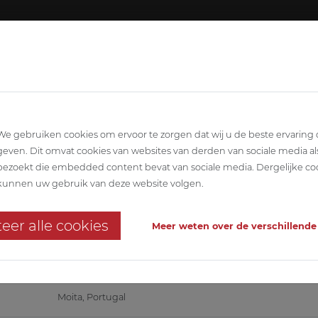
Over A
LINAIR
ARCHITECTUUR
STABILITEIT
TEC
We gebruiken cookies om ervoor te zorgen dat wij u de beste ervaring
geven. Dit omvat cookies van websites van derden van sociale media al
bezoekt die embedded content bevat van sociale media. Dergelijke co
 actief in Portugal
kunnen uw gebruik van deze website volgen.
utiecentrum in Moita, Portugal
eer alle cookies
Meer weten over de verschillende
Aldi Portugal Supermercados
Moita, Portugal