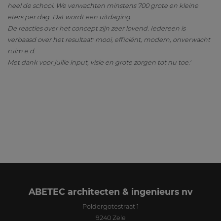
heel de school. We verwachten minstens 700 grote en kleine
eters per dag. Dat wordt een uitdaging.
De reacties over het concept zijn zeer lovend. Iedereen is
verbaasd over het resultaat: mooi, efficiënt, modern, onverwacht
ruim e.d.
Met dank voor jullie input, visie en grote zorgen tot nu toe.'
ABETEC architecten & ingenieurs nv
Poldergotestraat 1
9240
Zele