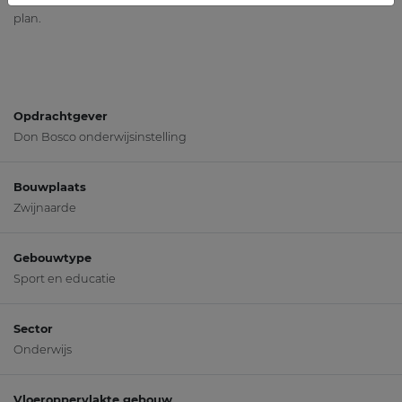
plan.
Opdrachtgever
Don Bosco onderwijsinstelling
Bouwplaats
Zwijnaarde
Gebouwtype
Sport en educatie
Sector
Onderwijs
Vloeroppervlakte gebouw