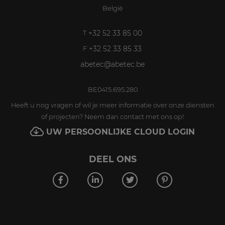
België
+32 52 33 85 00
T
+32 52 33 85 33
F
abetec@abetec.be
BE0415.695.280
Heeft u nog vragen of wil je meer informatie over onze diensten
of projecten? Neem dan contact met ons op!
UW PERSOONLIJKE CLOUD LOGIN
DEEL ONS