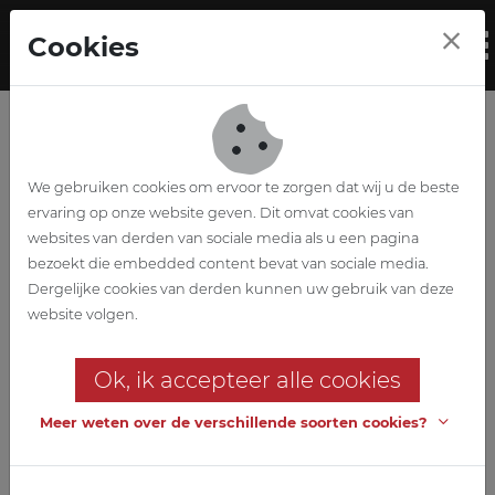
Skip to main content
Cookies
To
We gebruiken cookies om ervoor te zorgen dat wij u de beste
ervaring op onze website geven. Dit omvat cookies van
websites van derden van sociale media als u een pagina
bezoekt die embedded content bevat van sociale media.
Don Bosco
Dergelijke cookies van derden kunnen uw gebruik van deze
website volgen.
Zwijnaarde
Ok, ik accepteer alle cookies
Nieuwbouw en verbouwing
keuken
Meer weten over de verschillende soorten cookies?
De Don Bosco school te Zwijnaarde had nood aan een nieuwe
keuken en zelfbediening. ABETEC kwam naar voor met het juiste