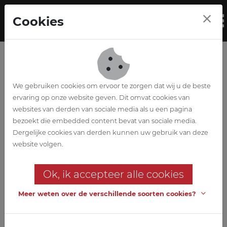
Skip to main content
Cookies
To
We gebruiken cookies om ervoor te zorgen dat wij u de beste
ervaring op onze website geven. Dit omvat cookies van
websites van derden van sociale media als u een pagina
bezoekt die embedded content bevat van sociale media.
Ecole
Dergelijke cookies van derden kunnen uw gebruik van deze
website volgen.
internationale
Ok, ik accepteer alle cookies
Shape
Meer weten over de verschillende soorten cookies?
Ecoles pour une future
internationale