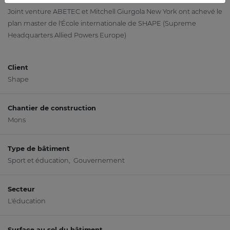
Joint venture ABETEC et Mitchell Giurgola New York ont achevé le
plan master de l'École internationale de SHAPE (Supreme
Headquarters Allied Powers Europe)
Client
Shape
Chantier de construction
Mons
Type de bâtiment
Sport et éducation, Gouvernement
Secteur
L'éducation
Surface au sol du bâtiment