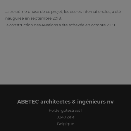
La troisième phase de ce projet, les écoles internationales, a été
inaugurée en septembre 2018.
La construction des 4Nations a été achevée en octobre 2019.
ABETEC architectes & ingénieurs nv
Poldergotestraat 1
9240
Zele
Belgique