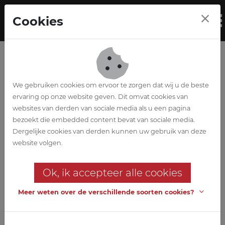
Skip to main content
Cookies
To
We gebruiken cookies om ervoor te zorgen dat wij u de beste
ervaring op onze website geven. Dit omvat cookies van
websites van derden van sociale media als u een pagina
bezoekt die embedded content bevat van sociale media.
Kangoeroe
Dergelijke cookies van derden kunnen uw gebruik van deze
website volgen.
Nouveau magasin avec dépôt
Ok, ik accepteer alle cookies
Un projet global dans lequel nous étions responsables de toutes
les disciplines.
Meer weten over de verschillende soorten cookies?
Client