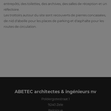
entrepôts, des toilettes, des archives, des salles de réception et un
réfectoire.
Les trottoirs autour du site sont recouverts de pierres concassées,
de nid d'abeille pour les places de parking et d'asphalte pour les
routes de circulation.
ABETEC architectes & ingénieurs nv
Poldergotestraat 1
9240
Zele
Belgique