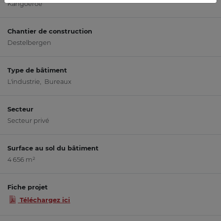
Kangoeroe
Chantier de construction
Destelbergen
Type de bâtiment
L'industrie, Bureaux
Secteur
Secteur privé
Surface au sol du bâtiment
4 656 m²
Fiche projet
Téléchargez ici