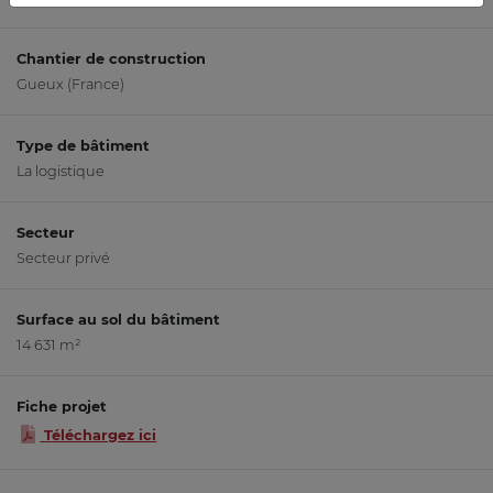
Chantier de construction
Gueux (France)
Type de bâtiment
La logistique
Secteur
Secteur privé
Surface au sol du bâtiment
14 631 m²
Fiche projet
Téléchargez ici