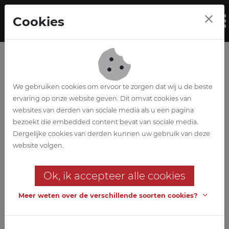
Skip to main content
Cookies
To
We gebruiken cookies om ervoor te zorgen dat wij u de beste
ervaring op onze website geven. Dit omvat cookies van
websites van derden van sociale media als u een pagina
bezoekt die embedded content bevat van sociale media.
Extension centre de
Dergelijke cookies van derden kunnen uw gebruik van deze
website volgen.
distribution Aldi
Ok, ik accepteer alle cookies
Gueux (France)
Meer weten over de verschillende soorten cookies?
Client
IMMALDI & CIE SAS