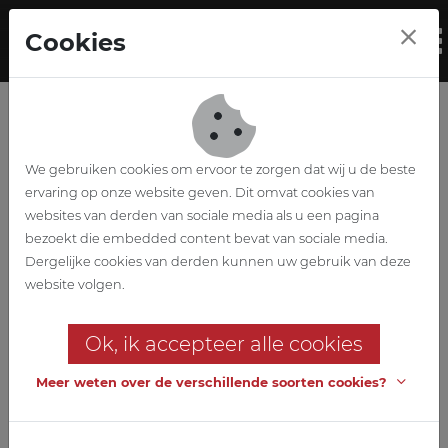
Skip to main content
Cookies
To
We gebruiken cookies om ervoor te zorgen dat wij u de beste
ervaring op onze website geven. Dit omvat cookies van
websites van derden van sociale media als u een pagina
bezoekt die embedded content bevat van sociale media.
All weather
Dergelijke cookies van derden kunnen uw gebruik van deze
website volgen.
terminal
Ok, ik accepteer alle cookies
Nieuwbouw distributiecentrum
Meer weten over de verschillende soorten cookies?
De allereerste overdekte laadkaai en magazijn in de haven van
Gent - een totaalontwerp van ABETEC