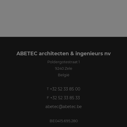
ABETEC architecten & ingenieurs nv
Poldergotestraat 1
9240
Zele
België
+32 52 33 85 00
T
+32 52 33 85 33
F
abetec@abetec.be
BE0415.695.280