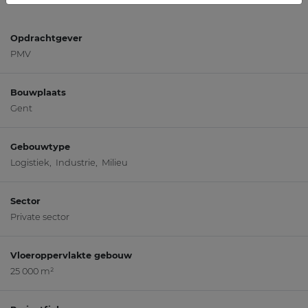
Opdrachtgever
PMV
Bouwplaats
Gent
Gebouwtype
Logistiek, Industrie, Milieu
Sector
Private sector
Vloeroppervlakte gebouw
25 000 m²