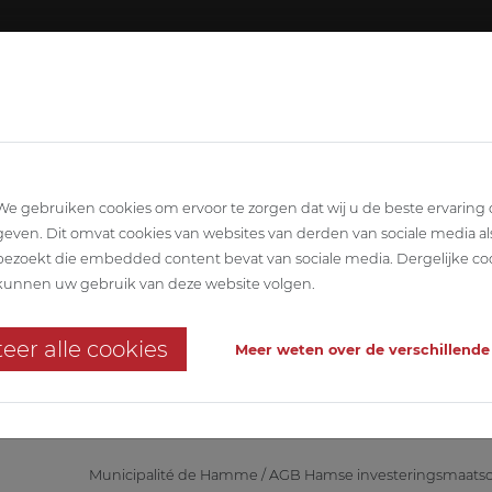
4
À propos de ABETEC
Équipe
Offres d'emploi
A
SCIPLINAIRE
ARCHITECTURE
STABILITÉ
We gebruiken cookies om ervoor te zorgen dat wij u de beste ervaring
geven. Dit omvat cookies van websites van derden van sociale media al
bezoekt die embedded content bevat van sociale media. Dergelijke co
0 - Campus Culturel
kunnen uw gebruik van deze website volgen.
x HAMME 2020!
eer alle cookies
Meer weten over de verschillende
mbitieux plan directeur "HAMME 2020". Ce projet PPP consiste à rénover 
 fournir des espaces résidentiels et commerciaux.
Municipalité de Hamme / AGB Hamse investeringsmaatsc