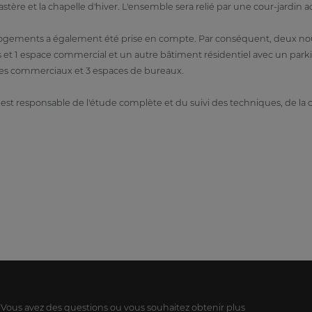
ère et la chapelle d'hiver. L'ensemble sera relié par une cour-jardin ac
logements a également été prise en compte. Par conséquent, deux nou
s et 1 espace commercial et un autre bâtiment résidentiel avec un park
es commerciaux et 3 espaces de bureaux.
st responsable de l'étude complète et du suivi des techniques, de la co
Vous avez des questions ou vous souhaitez obtenir plus