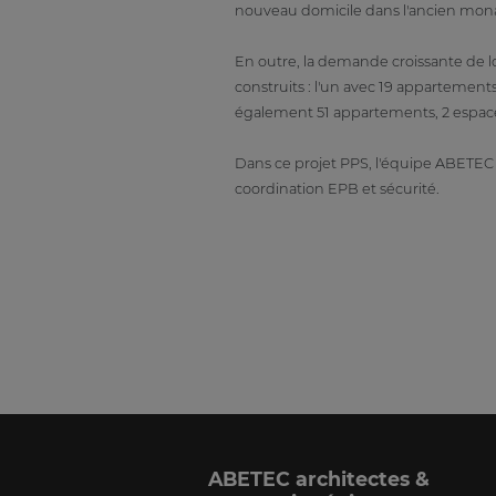
nouveau domicile dans l'ancien monast
En outre, la demande croissante de 
construits : l'un avec 19 appartement
également 51 appartements, 2 espac
Dans ce projet PPS, l'équipe ABETEC e
coordination EPB et sécurité.
ABETEC architectes &