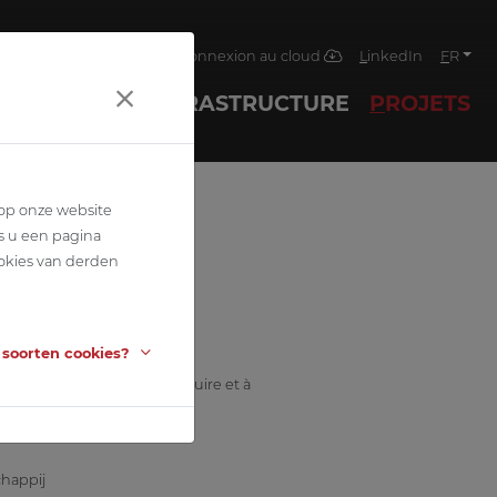
ctualités
Contact
Votre connexion au cloud
LinkedIn
FR
TECHNIQUES
INFRASTRUCTURE
PROJETS
 op onze website
s u een pagina
okies van derden
 soorten cookies?
la place du marché, à construire et à
happij