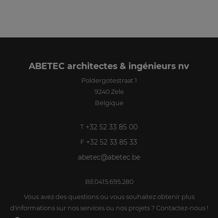
ABETEC architectes & ingénieurs nv
Poldergotestraat 1
9240
Zele
Belgique
+32 52 33 85 00
T
+32 52 33 85 33
F
abetec@abetec.be
BE0415.695.280
Vous avez des questions ou vous souhaitez obtenir plus
d'informations sur nos services ou nos projets ? Contactez-nous !