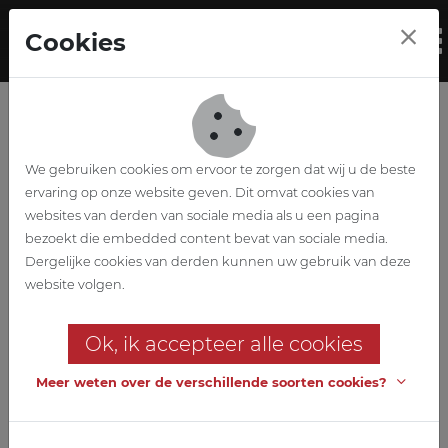
Skip to main content
Cookies
To
We gebruiken cookies om ervoor te zorgen dat wij u de beste
ervaring op onze website geven. Dit omvat cookies van
websites van derden van sociale media als u een pagina
bezoekt die embedded content bevat van sociale media.
Bepco Agen
Dergelijke cookies van derden kunnen uw gebruik van deze
website volgen.
Supervision du projet d'un
nouveau centre logistique
Ok, ik accepteer alle cookies
Un projet transfrontalier où nous pouvons mettre en valeur notre
Meer weten over de verschillende soorten cookies?
caractère à la fois international et indépendant.