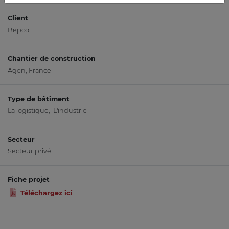
Client
Bepco
Chantier de construction
Agen, France
Type de bâtiment
La logistique, L'industrie
Secteur
Secteur privé
Fiche projet
Téléchargez ici