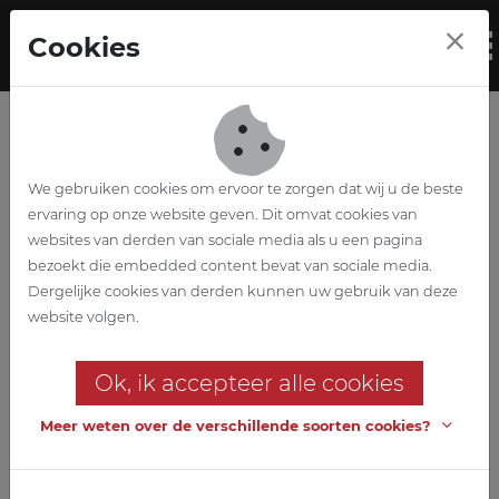
Skip to main content
Cookies
To
We gebruiken cookies om ervoor te zorgen dat wij u de beste
ervaring op onze website geven. Dit omvat cookies van
websites van derden van sociale media als u een pagina
bezoekt die embedded content bevat van sociale media.
Wedstrijdontwerp
Dergelijke cookies van derden kunnen uw gebruik van deze
website volgen.
Uplace
Ok, ik accepteer alle cookies
Woontoren op een retailsokkel
Meer weten over de verschillende soorten cookies?
Een woontoren op een retailsokkel in een inbreidingsgebied:
meer woningen in de stad, rekening houdend met denser
wonen, voldoende parkeergelegenheid en toch met respect