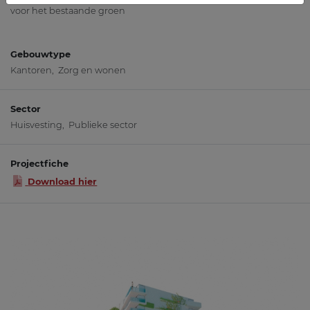
voor het bestaande groen
Gebouwtype
Kantoren, Zorg en wonen
Sector
Huisvesting
,
Publieke sector
Projectfiche
Download hier