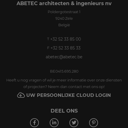
ABETEC architecten & ingenieurs nv
Poldergotestraat 1
9240
Zele
België
+32 52 33 85 00
T
+32 52 33 85 33
F
abetec@abetec.be
BE0415.695.280
Heeft u nog vragen of wil je meer informatie over onze diensten
of projecten? Neem dan contact met ons op!
UW PERSOONLIJKE CLOUD LOGIN
DEEL ONS